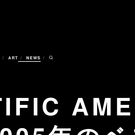
/
/
/
ART
NEWS
TIFIC AM