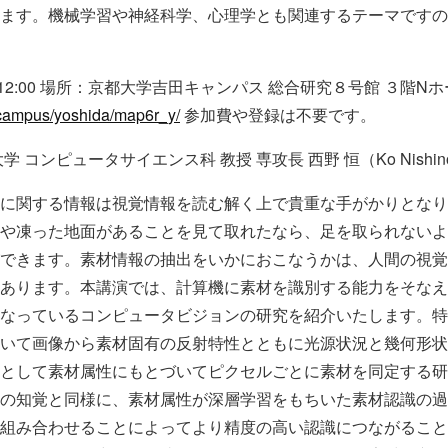
ます。機械学習や神経科学、心理学とも関連するテーマですの
30-12:00 場所：京都大学吉田キャンパス 総合研究８号館 ３階N
s/campus/yoshida/map6r_y/
参加費や登録は不要です。
コンピュータサイエンス科 教授 専攻長 西野 恒（Ko Nishin
に関する情報は視覚情報を読む解く上で貴重な手がかりとなり
や凍った地面があることを見て取れたなら、足を取られないよ
できます。素材情報の抽出をいかにおこなうかは、人間の視覚
あります。本講演では、計算機に素材を識別する能力をそなえ
なっているコンピュータビジョンの研究を紹介いたします。特
いて画像から素材固有の反射特性とともに光源状況と幾何形状
として素材属性にもとづいてピクセルごとに素材を同定する研
の知覚と同様に、素材属性が深層学習をもちいた素材認識の過
組み合わせることによってより精度の高い認識につながること