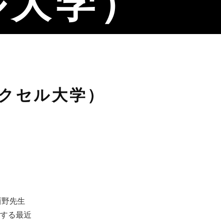
ル大学）
レクセル大学）
西野先生
する最近