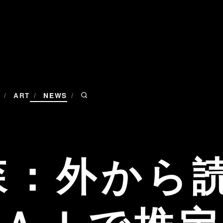
/
/
/
ART
NEWS
森：外から