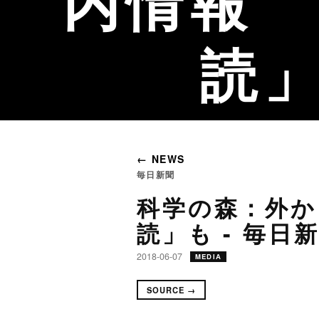
内情報 
読」
← NEWS
毎日新聞
科学の森：外か
読」も - 毎日
2018-06-07
MEDIA
SOURCE →