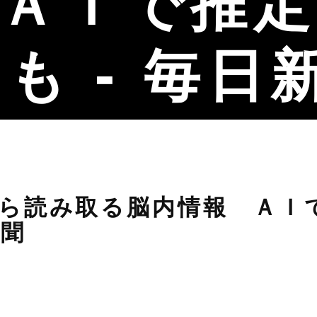
ＡＩで推
も - 毎日
ら読み取る脳内情報 ＡＩ
新聞