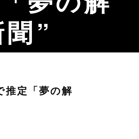
定「夢の解
新聞
で推定「夢の解