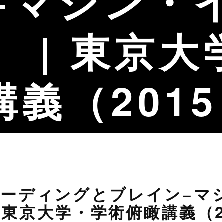
−マシン・
) | 東京
講義（201
ーディングとブレイン−マ
| 東京大学・学術俯瞰講義（2