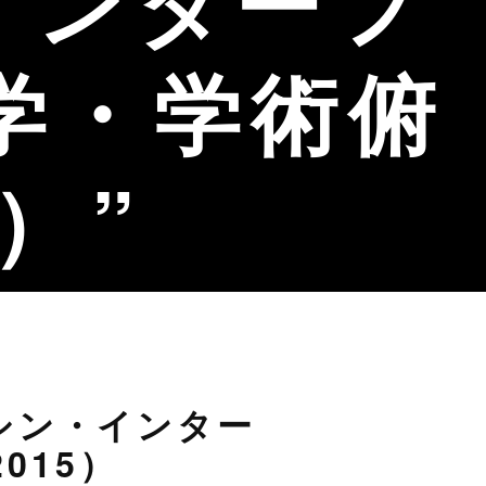
インターフ
大学・学術俯
5）
シン・インター
015）