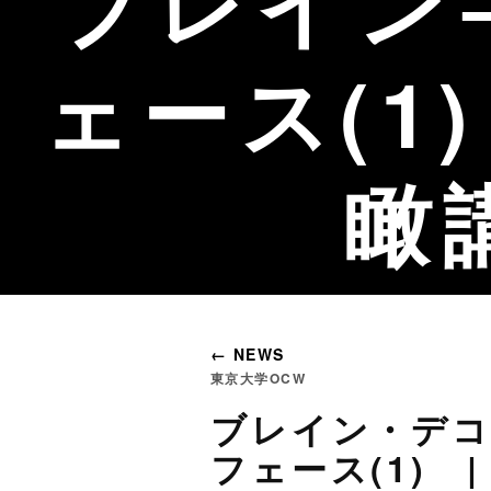
ブレイン
ェース(1
瞰
← NEWS
東京大学OCW
ブレイン・デコ
フェース(1) 