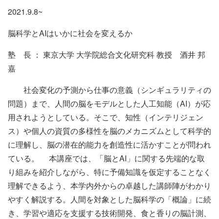
2021.9.8~
脳科学とAIはいかに社会を変えるか
塾 長 ： 東京大学 大学院総合文化研究科 教授 酒井 邦
嘉
社会変化の予測から仕事の意義（シンギュラリティの
問題）まで、人間の脳をモデルとした人工知能（AI）が応
用されようとしている。そこで、知性（インテリジェン
ス）や個人の資質の多様性を脳のメカニズムとして科学的
に理解し、脳の潜在的能力を創造性に活かすことが問われ
ている。 本講座では、「脳とAI」に関する先端的な取
り組みを紹介しながら、特に予備知識を仮定することなく
理解できるよう、本学内外からの卓越した講師陣がわかり
やすく解説する。人間を対象とした脳科学の「概論」に続
き、学習や適応を支援する技術開発、食と香りの脳計測、