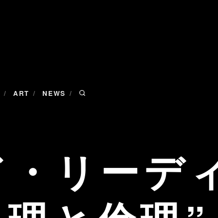
/
/
/
ART
NEWS
ド・リーデ