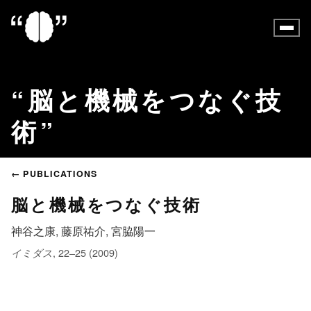
脳と機械をつなぐ技
術
← PUBLICATIONS
脳と機械をつなぐ技術
神谷之康, 藤原祐介, 宮脇陽一
, 22–25 (2009)
イミダス