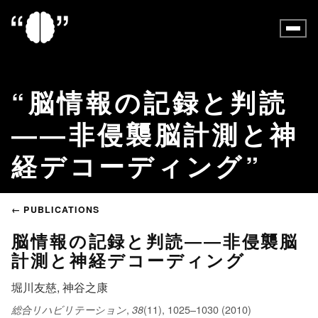
脳情報の記録と判読
――非侵襲脳計測と神
経デコーディング
← PUBLICATIONS
脳情報の記録と判読――非侵襲脳
計測と神経デコーディング
堀川友慈, 神谷之康
,
(11), 1025–1030 (2010)
総合リハビリテーション
38