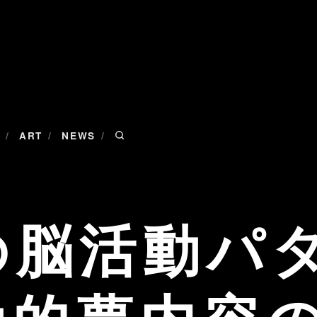
/
/
/
ART
NEWS
の脳活動パ