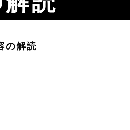
の解読
容の解読